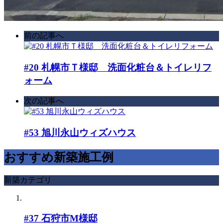
前の記事へ
#20 札幌市Ｔ様邸 洗面化粧台＆トイレリフ
ォーム
次の記事へ
#53 旭川永山ウィズハウス
おすすめ新築施工例
新築カテゴリ
#37 石狩市M様邸