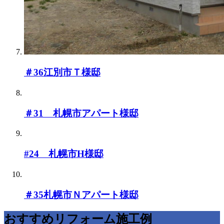
＃36江別市Ｔ様邸
＃31 札幌市アパート様邸
#24 札幌市H様邸
＃35札幌市Ｎアパート様邸
おすすめリフォーム施工例