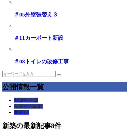
＃05外壁張替え３
＃11カーポート新設
＃08トイレの改修工事
公開情報一覧
お知らせ
32
リフォーム
24
新築
63
新築
の最新記事8件