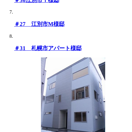
＃36江別市Ｔ様邸
＃27 江別市M様邸
＃31 札幌市アパート様邸